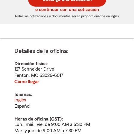
de
de
5
5
o continuar con una cotización
dígitos
dígitos
Todas las cotizaciones y documentos serán proporcionados en inglés.
Detalles de la oficina:
Dirección física:
127 Schneider Drive
Fenton
,
MO
63026-6017
Cómo llegar
Idiomas:
Inglés
Español
Horas de oficina (
CST
):
Lun., mié., vie. de 9:00 AM a 5:30 PM
Mar. y jue. de 9:00 AM a 7:30 PM