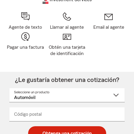
Agente de texto
Llamar al agente
Email al agente
Pagar una factura
Obtén una tarjeta
de identificación
¿Le gustaría obtener una cotización?
Seleccione un producto
Seleccione
un
nombre
de
producto
del
Código postal
Ingresa
Ingresa
_____
menú
un
un
desplegable
código
código
postal
postal
Obtenga una cotización