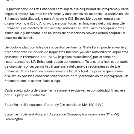
La participación de Life Enhanced está sujeta a la elegibilidad del programa y varía
según el estado. Sujeto a los términos y condiciones del acuerdo. La aplicación Life
Enhanced está disponible para Android e iOS. Es posible que se requiera un
dispositivo móvil iOS o Android para usar todas las funciones del programa Life
Enhanced. Los clientes deben aceptar autorizar a State Farm a recopilar datos
sobre salud y bienestar. Los usuarios de aplicaciones móviles deben aceptar un
acuerdo de licencia.
De conformidad con la ley de impuestos pertinente, State Farm puede enviarte y
presentar ante el Servicio de Impuestos Internos y/u otra autoridad de impuestos
aplicable un Formulario 1099-MISC (ingresos misceláneos) por el canje de
recompensas de Life Enhanced, según corresponda. Tú eres el único responsable
de cualquier consecuencia fiscal que surja del canje de recompensas de Life
Enhanced. State Farm no provee asesoría fiscal ni legal. Es posible que desees
discutir las posibles consecuencias fiscales de tu participación en el programa Life
Enhanced con un asesor fiscal o legal.
Cada aseguradora de State Farm asume la exclusiva responsabilidad financiera
por sus propios productos.
State Farm Life Insurance Company (sin licencia en MA, NY ni WI)
State Farm Life and Accident Assurance Company (con licencia en NY y WI)
Bloomington, IL