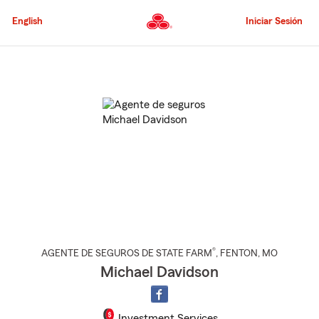
Pasar
al
English
Iniciar Sesión
contenido
principal
Comienzo
del
contenido
principal
®
AGENTE DE SEGUROS DE STATE FARM
,
FENTON
, MO
Michael Davidson
Investment Services