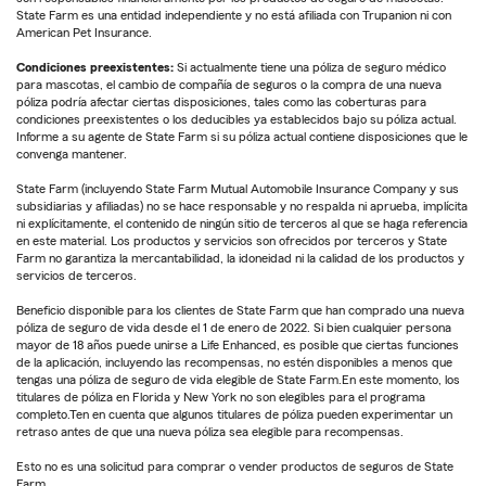
State Farm es una entidad independiente y no está afiliada con Trupanion ni con
American Pet Insurance.
Condiciones preexistentes:
Si actualmente tiene una póliza de seguro médico
para mascotas, el cambio de compañía de seguros o la compra de una nueva
póliza podría afectar ciertas disposiciones, tales como las coberturas para
condiciones preexistentes o los deducibles ya establecidos bajo su póliza actual.
Informe a su agente de State Farm si su póliza actual contiene disposiciones que le
convenga mantener.
State Farm (incluyendo State Farm Mutual Automobile Insurance Company y sus
subsidiarias y afiliadas) no se hace responsable y no respalda ni aprueba, implícita
ni explícitamente, el contenido de ningún sitio de terceros al que se haga referencia
en este material. Los productos y servicios son ofrecidos por terceros y State
Farm no garantiza la mercantabilidad, la idoneidad ni la calidad de los productos y
servicios de terceros.
Beneficio disponible para los clientes de State Farm que han comprado una nueva
póliza de seguro de vida desde el 1 de enero de 2022. Si bien cualquier persona
mayor de 18 años puede unirse a Life Enhanced, es posible que ciertas funciones
de la aplicación, incluyendo las recompensas, no estén disponibles a menos que
tengas una póliza de seguro de vida elegible de State Farm.En este momento, los
titulares de póliza en Florida y New York no son elegibles para el programa
completo.Ten en cuenta que algunos titulares de póliza pueden experimentar un
retraso antes de que una nueva póliza sea elegible para recompensas.
Esto no es una solicitud para comprar o vender productos de seguros de State
Farm.