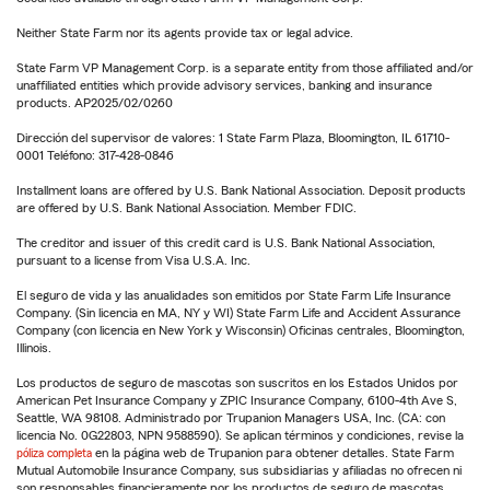
Neither State Farm nor its agents provide tax or legal advice.
State Farm VP Management Corp. is a separate entity from those affiliated and/or
unaffiliated entities which provide advisory services, banking and insurance
products. AP2025/02/0260
Dirección del supervisor de valores: 1 State Farm Plaza, Bloomington, IL 61710-
0001 Teléfono: 317-428-0846
Installment loans are offered by U.S. Bank National Association. Deposit products
are offered by U.S. Bank National Association. Member FDIC.
The creditor and issuer of this credit card is U.S. Bank National Association,
pursuant to a license from Visa U.S.A. Inc.
El seguro de vida y las anualidades son emitidos por State Farm Life Insurance
Company. (Sin licencia en MA, NY y WI) State Farm Life and Accident Assurance
Company (con licencia en New York y Wisconsin) Oficinas centrales, Bloomington,
Illinois.
Los productos de seguro de mascotas son suscritos en los Estados Unidos por
American Pet Insurance Company y ZPIC Insurance Company, 6100-4th Ave S,
Seattle, WA 98108. Administrado por Trupanion Managers USA, Inc. (CA: con
licencia No. 0G22803, NPN 9588590). Se aplican términos y condiciones, revise la
póliza completa
en la página web de Trupanion para obtener detalles. State Farm
Mutual Automobile Insurance Company, sus subsidiarias y afiliadas no ofrecen ni
son responsables financieramente por los productos de seguro de mascotas.